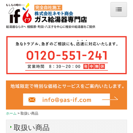
ホーム
会社案内
給湯器の選び方
ご注文の流れ
お支払い方法
よくあるご質問
アフターサポート
お客様の声
ホーム
取扱い商品
取扱い商品
取扱い商品
NORITZ