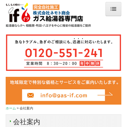
ホーム
会社案内
給湯器の選び方
ご注文の流れ
お支払い方法
よくあるご質問
アフターサポート
お客様の声
ホーム
会社案内
取扱い商品
会社案内
NORITZ